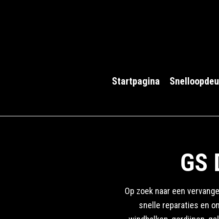
Skip
to
main
content
Startpagina
Snelloopdeu
GS 
Op zoek naar een vervange
snelle reparaties en o